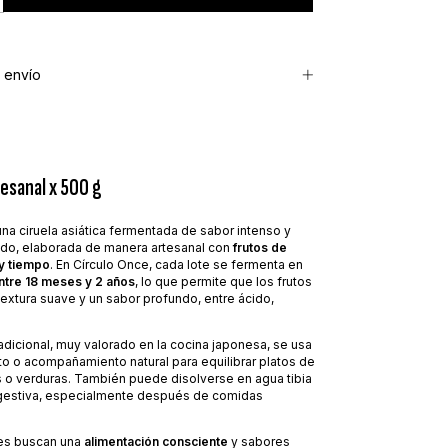
 envío
esanal x 500 g
na ciruela asiática fermentada de sabor intenso y
ado, elaborada de manera artesanal con
frutos de
 y tiempo
. En Círculo Once, cada lote se fermenta en
entre 18 meses y 2 años
, lo que permite que los frutos
textura suave y un sabor profundo, entre ácido,
adicional, muy valorado en la cocina japonesa, se usa
 o acompañamiento natural para equilibrar platos de
 o verduras. También puede disolverse en agua tibia
gestiva, especialmente después de comidas
nes buscan una
alimentación consciente
y sabores