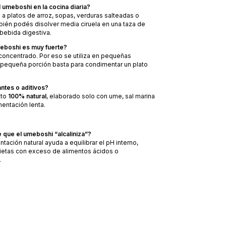
 umeboshi en la cocina diaria?
a platos de arroz, sopas, verduras salteadas o
ién podés disolver media ciruela en una taza de
bebida digestiva.
meboshi es muy fuerte?
 concentrado. Por eso se utiliza en pequeñas
 pequeña porción basta para condimentar un plato
ntes o aditivos?
cto
100% natural
, elaborado solo con ume, sal marina
entación lenta.
 que el umeboshi “alcaliniza”?
tación natural ayuda a equilibrar el pH interno,
tas con exceso de alimentos ácidos o
.