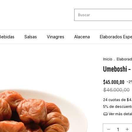
Bebidas
Salsas
Vinagres
Alacena
Elaborados Espe
Inicio
.
Elaborad
Umeboshi -
$45.000,00
-
2
$46.000,00
24
cuotas de
$4
5% de descuent
Ver más deta