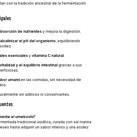
an con la tradición ancestral de la fermentación
ipales
absorción de nutrientes
y mejora la digestión.
alcalinizar el pH del organismo
, equilibrando
cidez.
ales esenciales
y
vitamina C natural
.
vitalidad y el equilibrio intestinal
gracias a sus
neficiosas.
abor umami
en las comidas, sin necesidad de
dos.
uralmente sin aditivos ni conservantes.
uentes
mente el umeboshi?
rmentada tradicional asiática, curada con sal marina
eses hasta adquirir un sabor intenso y una acidez