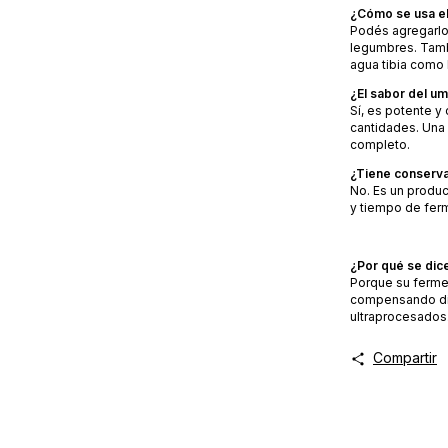
¿Cómo se usa el
Podés agregarlo 
legumbres. Tamb
agua tibia como 
¿El sabor del u
Sí, es potente y
cantidades. Una
completo.
¿Tiene conserva
No. Es un produ
y tiempo de ferm
¿Por qué se dice
Porque su fermen
compensando die
ultraprocesados
Compartir