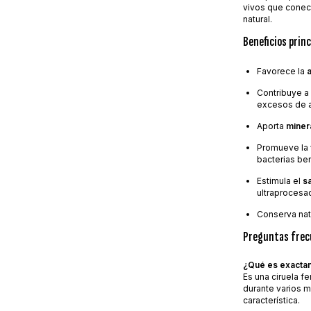
vivos que conect
natural.
Beneficios princ
Favorece la
Contribuye a
excesos de a
Aporta
miner
Promueve la
bacterias be
Estimula el
s
ultraprocesa
Conserva nat
Preguntas frec
¿Qué es exacta
Es una ciruela fe
durante varios m
característica.