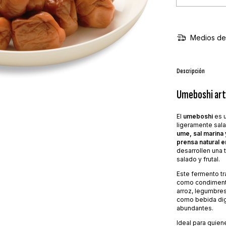
Medios de
Descripción
Umeboshi art
El
umeboshi
es u
ligeramente sal
ume, sal marina
prensa natural 
desarrollen una 
salado y frutal.
Este fermento tr
como condimento
arroz, legumbres
como bebida di
abundantes.
Ideal para quie