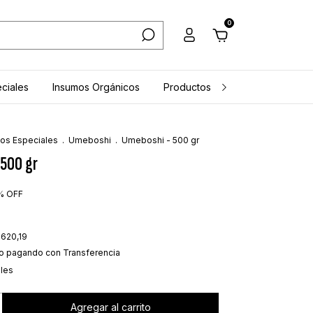
0
ciales
Insumos Orgánicos
Productos Frescos
Todos
os Especiales
.
Umeboshi
.
Umeboshi - 500 gr
 500 gr
%
OFF
.620,19
o
pagando con Transferencia
lles