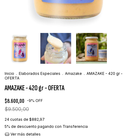
Inicio
.
Elaborados Especiales
.
Amazake
.
AMAZAKE - 420 gr -
OFERTA
AMAZAKE - 420 gr - OFERTA
$8.600,00
-
9
%
OFF
$9.500,00
24
cuotas de
$882,97
5% de descuento
pagando con Transferencia
Ver más detalles